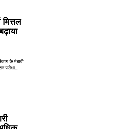
 मित्तल
बढ़ाया
संकाय के मेधावी
 परीक्षा...
ारी
े अधिक