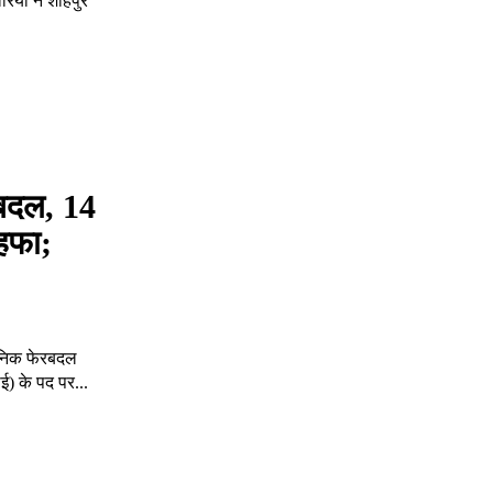
रियों ने शाहपुर
ेरबदल, 14
ोहफा;
ासनिक फेरबदल
ीई) के पद पर...