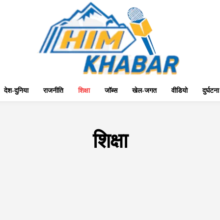
देश-दुनिया
राजनीति
शिक्षा
जॉब्स
खेल-जगत
वीडियो
दुर्घटना
शिक्षा
अन्य
अपराध
उत्तर-प्रदेश
उत्तराखंड
ऊना
काँगडा