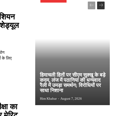
निशियन
शेड्यूल
योग
ी के लिए
हिमाचली हितों पर सीएम सुक्खू के बड़े
कदम, लंज में पठानियां की धन्यवाद
रैली में उमड़ा समर्थन; विरोधियों पर
साधा निशाना
Him Khabar
-
August 7, 2026
क्षा का
र मेरिट