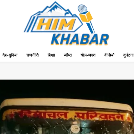
देश-दुनिया
राजनीति
शिक्षा
जॉब्स
खेल-जगत
वीडियो
दुर्घटना