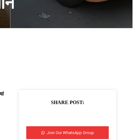
यान
ां
SHARE POST:
Join Our WhatsApp Group