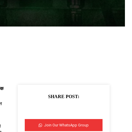
्क
SHARE POST:
ोल
Join Our WhatsApp Group
ल