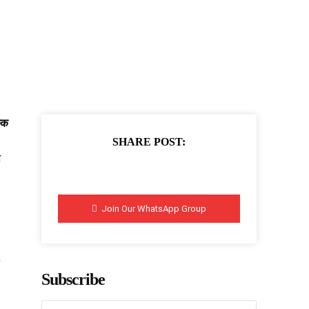
्क
SHARE POST:
श
Join Our WhatsApp Group
Subscribe