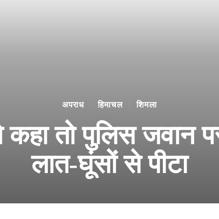
अपराध
हिमाचल
शिमला
को कहा तो पुलिस जवान प
लात-घूंसों से पीटा