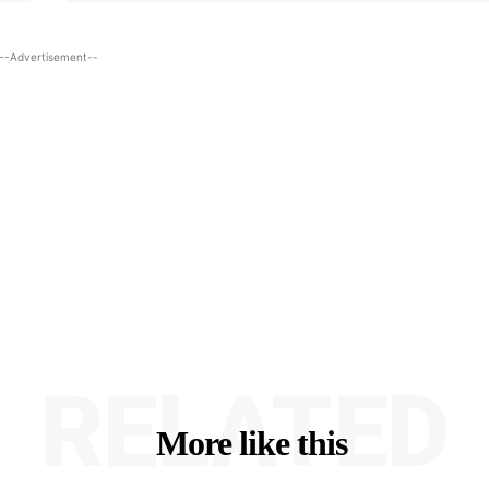
--Advertisement--
RELATED
More like this