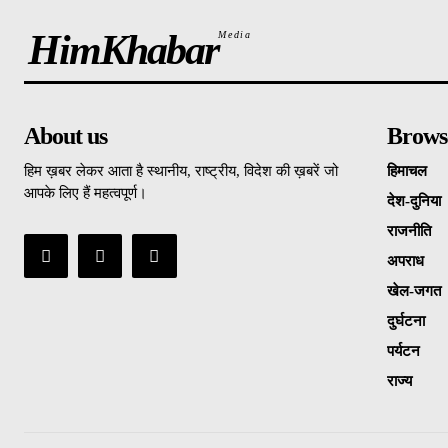
HimKhabar
Media
About us
Brows
हिम ख़बर लेकर आता है स्थानीय, राष्ट्रीय, विदेश की ख़बरें जो
हिमाचल
आपके लिए हैं महत्वपूर्ण।
देश-दुनिया
राजनीति
अपराध
खेल-जगत
दुर्घटना
पर्यटन
राज्य