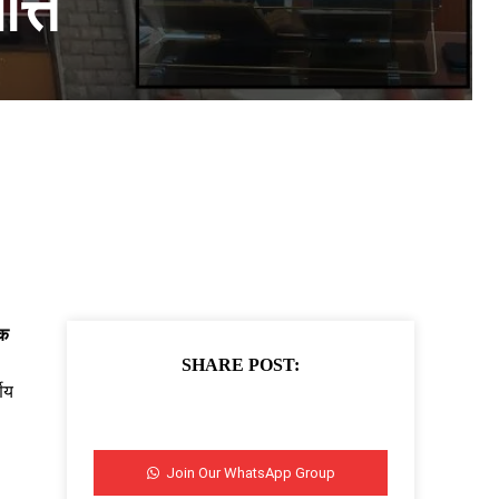
्ति
्क
SHARE POST:
णय
Join Our WhatsApp Group