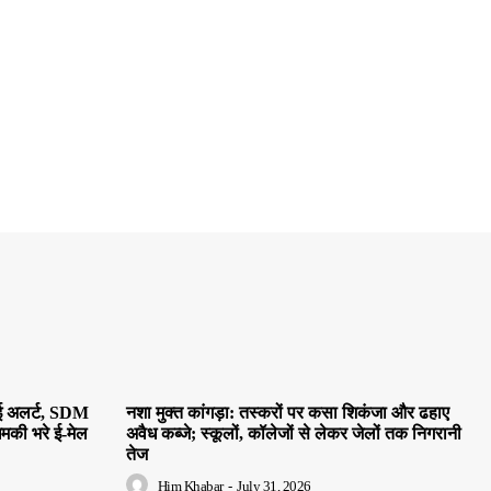
हाई अलर्ट, SDM
नशा मुक्त कांगड़ा: तस्करों पर कसा शिकंजा और ढहाए
धमकी भरे ई-मेल
अवैध कब्जे; स्कूलों, कॉलेजों से लेकर जेलों तक निगरानी
तेज
Him Khabar
-
July 31, 2026