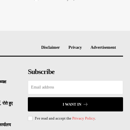
Disclaimer
Privacy
Advertisement
Subscribe
्यक्ष
 रोते हुए
I WANT IN
I've read and accept the
Privacy Policy
.
ार्यालय