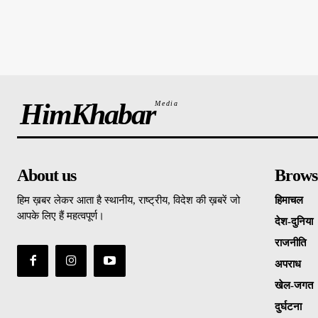
HimKhabar
Media
About us
Brows
हिम ख़बर लेकर आता है स्थानीय, राष्ट्रीय, विदेश की ख़बरें जो
हिमाचल
आपके लिए हैं महत्वपूर्ण।
देश-दुनिया
राजनीति
अपराध
खेल-जगत
दुर्घटना