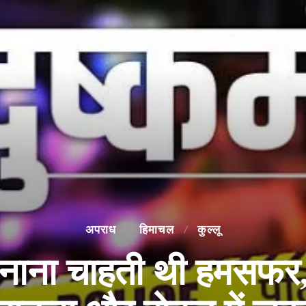
अपराध
हिमाचल
कुल्लू
नाना चाहती थी हमसफर,