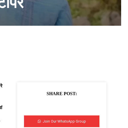
 टॉपर
रे
SHARE POST:
ां
Join Our WhatsApp Group
ी