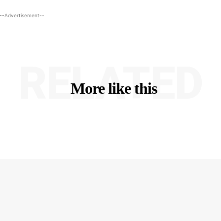
--Advertisement--
RELATED
More like this